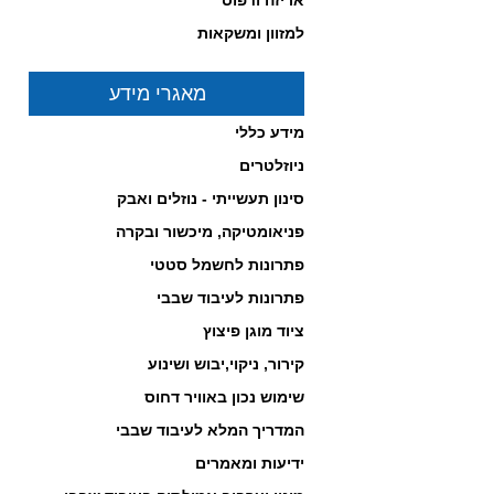
אריזה ודפוס
במחירים תחרותיים!
לחץ כאן לפרטים...
למזוון ומשקאות
-------------------------------------------------
מאגרי מידע
מידע כללי
ניוזלטרים
סינון תעשייתי - נוזלים ואבק
בוכנות חשמליות מבית
פניאומטיקה, מיכשור ובקרה
NORGREN
פתרונות לחשמל סטטי
לחץ כאן לפרטים...
-------------------------------------------------
פתרונות לעיבוד שבבי
ציוד מוגן פיצוץ
קירור, ניקוי,יבוש ושינוע
שימוש נכון באוויר דחוס
המדריך המלא לעיבוד שבבי
ידיעות ומאמרים