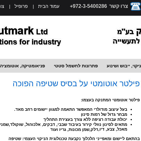
צרו קשר
972-3-5400286+
עמוד הבית
פרופיל
צו
|
|
יקוי, ייבוש ושינוע
פתרונות לחשמל סטטי
פניאומטיקה, אוטומציה
פילטר אוטומטי על בסיס שטיפה הפוכה
פילטר אוטומטי המתנקה בעצמו:
בעל עיצוב מודולרי המאפשר התאמה למגוון יישומים רחב מאד.
מבחר גדול של רמות סינון
יכולת עבודה רציפה ללא צורך בעצירת התהליך
מתאים לסינון נוזלי קירור בעיבוד שבבי, דבקים, אלכוהול, שוקולד,
שמני
מאכל, צבע, דיו,
דלק,
שמן מכונות, גריז ועוד
בהתאם ליישום ומאפייני הלכלוך נקבעת טכנולוגית הניקוי העצמי: שטיפה