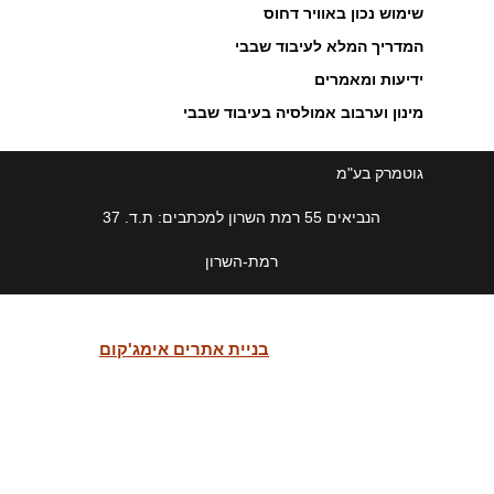
שימוש נכון באוויר דחוס
המדריך המלא לעיבוד שבבי
ידיעות ומאמרים
מינון וערבוב אמולסיה בעיבוד שבבי
פרסוסטטים מתקדמים מבית
גוטמרק בע"מ
Norgren
לחץ כאן לפרטים...
הנביאים 55 רמת השרון למכתבים: ת.ד. 37
-------------------------------------------------
רמת-השרון
טלפון רב קווי:03-5400286
פקס:03-5493279
חדש! ניקוי לכלוך ואבק
בתעשייה מבית Dr.Escherich
לחץ כאן לפרטים...
sales@gutmark.com
בניית אתרים אימג'קום
-------------------------------------------------