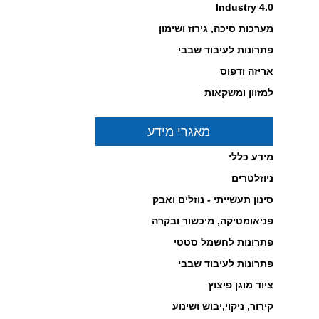
Industry 4.0
מערכות סיכה, גירוז ושימון
פתרונות לעיבוד שבבי
פניאומטיקה תוצרת נורגרן
אריזה ודפוס
במחירים תחרותיים!
לחץ כאן לפרטים...
למזוון ומשקאות
-------------------------------------------------
מאגרי מידע
מידע כללי
ניוזלטרים
סינון תעשייתי - נוזלים ואבק
פניאומטיקה, מיכשור ובקרה
בוכנות חשמליות מבית
NORGREN
פתרונות לחשמל סטטי
לחץ כאן לפרטים...
-------------------------------------------------
פתרונות לעיבוד שבבי
ציוד מוגן פיצוץ
קירור, ניקוי,יבוש ושינוע