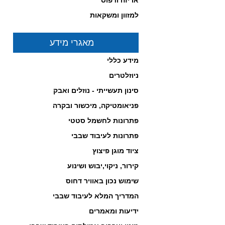
אריזה ודפוס
במחירים תחרותיים!
לחץ כאן לפרטים...
למזוון ומשקאות
-------------------------------------------------
מאגרי מידע
מידע כללי
ניוזלטרים
סינון תעשייתי - נוזלים ואבק
פניאומטיקה, מיכשור ובקרה
בוכנות חשמליות מבית
NORGREN
פתרונות לחשמל סטטי
לחץ כאן לפרטים...
-------------------------------------------------
פתרונות לעיבוד שבבי
ציוד מוגן פיצוץ
קירור, ניקוי,יבוש ושינוע
שימוש נכון באוויר דחוס
המדריך המלא לעיבוד שבבי
ידיעות ומאמרים