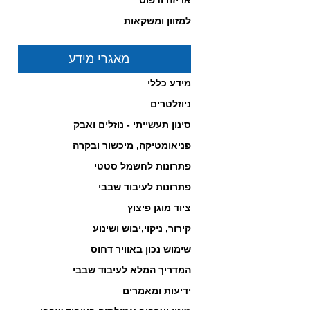
אריזה ודפוס
למזוון ומשקאות
מאגרי מידע
מידע כללי
בוכנות חשמליות מבית
NORGREN
ניוזלטרים
לחץ כאן לפרטים...
סינון תעשייתי - נוזלים ואבק
-------------------------------------------------
פניאומטיקה, מיכשור ובקרה
פתרונות לחשמל סטטי
פתרונות לעיבוד שבבי
ציוד מוגן פיצוץ
קירור, ניקוי,יבוש ושינוע
שימוש נכון באוויר דחוס
המדריך המלא לעיבוד שבבי
ידיעות ומאמרים
פרסוסטטים מתקדמים מבית
Norgren