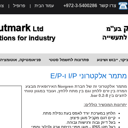
צרו קשר
972-3-5400286+
עמוד הבית
פרופיל
צו
|
|
יקוי, ייבוש ושינוע
פתרונות לחשמל סטטי
פניאומטיקה, אוטומציה
מתמר אלקטרוני I/P ו-E/P
מתמר אלקטרוני זה של חברת Norgren האירופאית מבצע
המרה בין זרם ללחץ וגם בין מתח ללחץ, ועובד במגוון טווחי
לחצים בין 0.2-8 bar.
יתרונות המכשיר כוללים:
הלחץ במערכת יורד לאפס בעת נפילת מתח.
קיים דגם מקביל מוגן פיצוץ.
בעל דיוק גבוה ורגישות גבוהה.
בעל תקן IP65 - מוגן מפני כניסת אבק ולכלוך ומפני