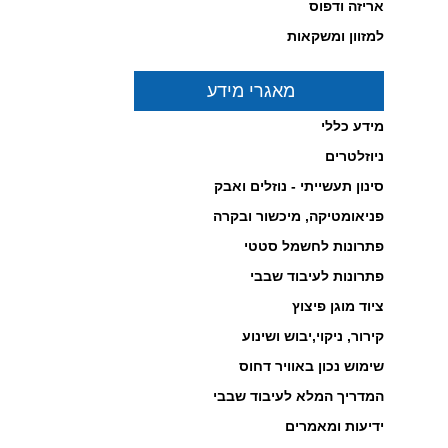
יזה ודפוס
חירים תחרותיים!
ץ כאן לפרטים...
זוון ומשקאות
-----------------------------------------------
מאגרי מידע
דע כללי
וזלטרים
נון תעשייתי - נוזלים ואבק
יאומטיקה, מיכשור ובקרה
כנות חשמליות מבית
NORGRE
רונות לחשמל סטטי
ץ כאן לפרטים...
-----------------------------------------------
רונות לעיבוד שבבי
וד מוגן פיצוץ
רור, ניקוי,יבוש ושינוע
מוש נכון באוויר דחוס
דריך המלא לעיבוד שבבי
יעות ומאמרים