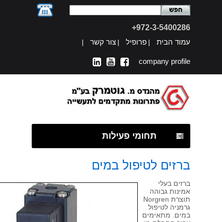
972-3-540028
וד הבית
פרופיל
צור קשר
|
|
|
company profi
תחומי פעילות
רזים לטיפול במים
זים בעלי
ינות גבוהה
תוצרת Norgren
מניה לטיפול
ים. מתאימים