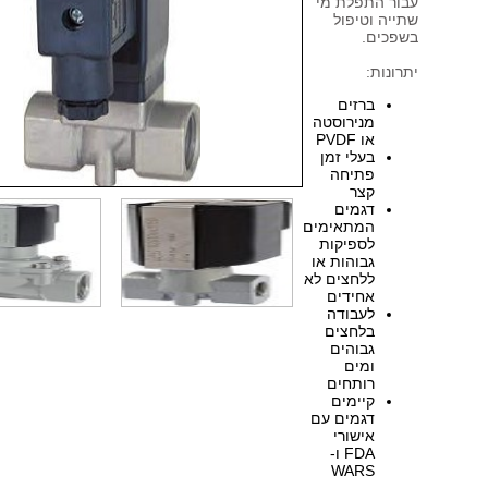
ור התפלת מי
ייה וטיפול
פכים.
רונות:
ברזים
מנירוסטה
או PVDF
בעלי זמן
פתיחה
קצר
דגמים
המתאימים
לספיקות
גבוהות או
ללחצים לא
אחידים
לעבודה
בלחצים
גבוהים
ומים
רותחים
קיימים
דגמים עם
אישורי
FDA ו-
WARS